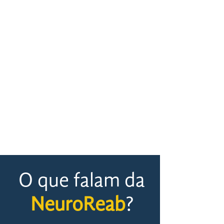
O que falam da
NeuroReab
?